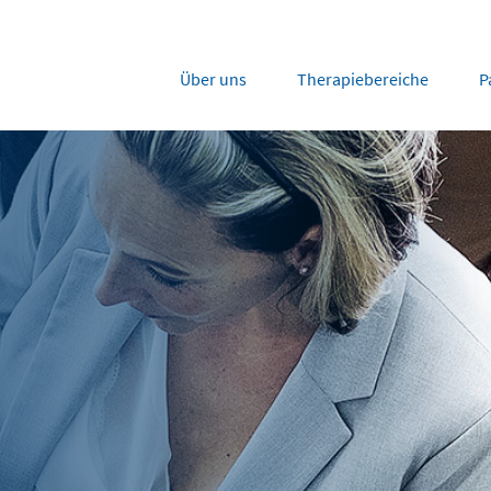
Über uns
Therapiebereiche
P
rope
Middle East
tria
Portugal
Saudi Arabia
NL
FR
gium
Russia
nce
Spain
DE
FR
many
Switzerland
y
Nordics
herlands
UK and Ireland