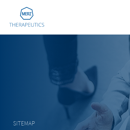
Go to Homepage
Global
Eu
Aus
Bel
Fra
Ger
Ital
Net
SITEMAP