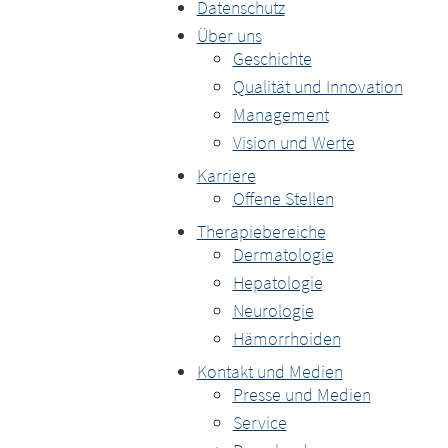
Land
Datenschutz
Plattfor
Über uns
Geschichte
Qualität und Innovation
Sie verlassen
Management
Muttergesell
Vision und Werte
Sie verlassen nun diese Website. 
oder auf dies
Websites hat die Merz Pharma Au
gesetzlichen
Karriere
Verantwortung für die Inhalte die
Pharma Austr
Offene Stellen
unverzüglich über rechtswidrige In
Websites oder
Therapiebereiche
uns unverzügl
Dermatologie
EXIT
CONTI
Hepatologie
Neurologie
Hämorrhoiden
Kontakt und Medien
Presse und Medien
Service