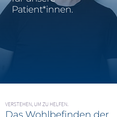
Patient*innen.
Middle East
Saudi Arabia
North America
United States
VERSTEHEN, UM ZU HELFEN.
Das Wohlbefinden der