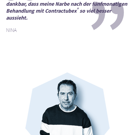
“
”
dankbar, dass meine Narbe nach der fünfmonatigen
®
Behandlung mit Contractubex
so viel besser
aussieht.
NINA