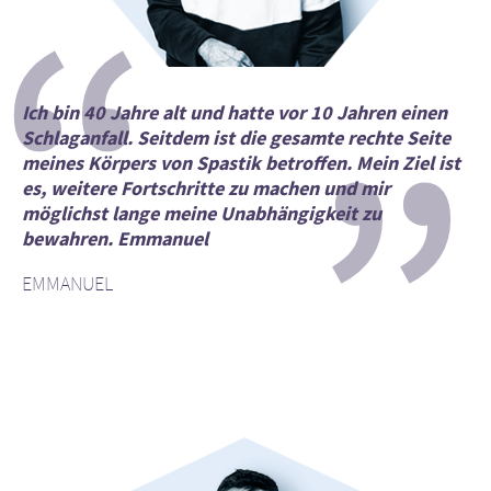
“
”
Ich bin 40 Jahre alt und hatte vor 10 Jahren einen
Schlaganfall. Seitdem ist die gesamte rechte Seite
meines Körpers von Spastik betroffen. Mein Ziel ist
es, weitere Fortschritte zu machen und mir
möglichst lange meine Unabhängigkeit zu
bewahren. Emmanuel
EMMANUEL