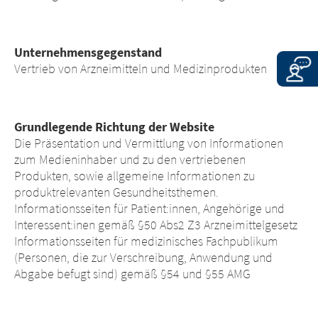
Inhalte auf den verlinkten Websites zu
CONTINUE TO
URL
unterrichten.
CONTINUE TO
URL
Unternehmensgegenstand
Vertrieb von Arzneimitteln und Medizinprodukten
Grundlegende Richtung der Website
Die Präsentation und Vermittlung von Informationen
zum Medieninhaber und zu den vertriebenen
Produkten, sowie allgemeine Informationen zu
produktrelevanten Gesundheitsthemen.
Informationsseiten für Patient:innen, Angehörige und
Interessent:inen gemäß §50 Abs2 Z3 Arzneimittelgesetz
Informationsseiten für medizinisches Fachpublikum
(Personen, die zur Verschreibung, Anwendung und
Abgabe befugt sind) gemäß §54 und §55 AMG