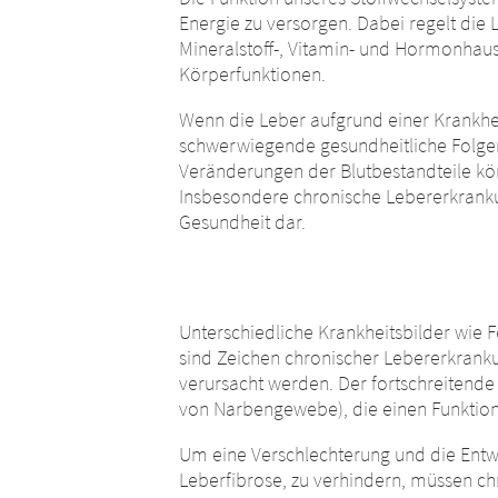
Sie verlassen
Energie zu versorgen. Dabei regelt die 
Muttergesell
Mineralstoff-, Vitamin- und Hormonhaus
Sie verlassen nun diese Website. 
oder auf dies
Körperfunktionen.
Websites hat die Merz Pharma Au
gesetzlichen
Wenn die Leber aufgrund einer Krankhei
Verantwortung für die Inhalte die
Pharma Austr
schwerwiegende gesundheitliche Folgen
unverzüglich über rechtswidrige In
Websites oder
Veränderungen der Blutbestandteile kön
uns unverzügl
EXIT
Insbesondere chronische Lebererkrankun
CONTI
Gesundheit dar.
Unterschiedliche Krankheitsbilder wie 
sind Zeichen chronischer Lebererkrank
verursacht werden. Der fortschreitende
von Narbengewebe), die einen Funktionsv
Um eine Verschlechterung und die Entwic
Leberfibrose, zu verhindern, müssen c