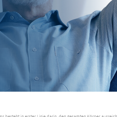
eswechsel
mwechsel
ms besteht in erster Linie darin, den gesamten Körper ausreic