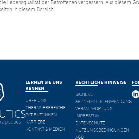
ie Lebensqualität der Betroffenen verbessern. Aus diesem Gru
eiten in diesem Bereich.
LERNEN SIE UNS
RECHTLICHE HINWEISE
FO
KENNEN
SICHERE
ÜBER UNS
ARZNEIMITTELANWENDUNG
THERAPIEBEREICHE
VERANTWORTUNG
PATIENT*INNEN
IMPRESSUM
rapeutics
KARRIERE
DATENSCHUTZ
KONTAKT & MEDIEN
NUTZUNGSBEDINGUNGEN
AGB