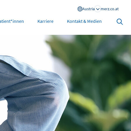
Austria
merz.co.at
Search
atient*innen
Karriere
Kontakt & Medien
open
North America
United States