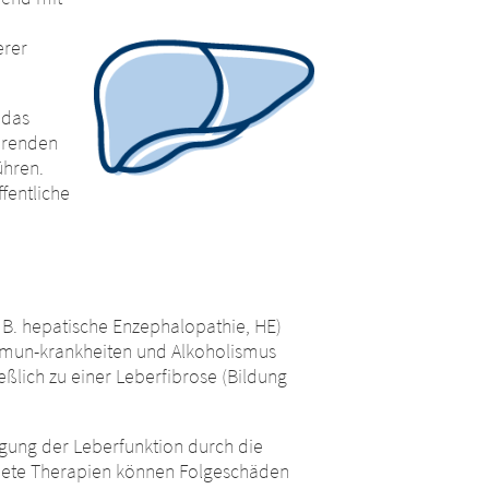
n der
ben werden,
erer
erichteten Hyperlinks zu anderen
rliegen den
a Austria GmbH übernimmt keine
. Die Merz
 das
n. Wir bitten Sie jedoch, uns
ieser
erenden
n Sie jedoch,
ühren.
nterrichten.
CONTINUE TO
URL
fentliche
 B. hepatische Enzephalopathie, HE)
mmun-krankheiten und Alkoholismus
ßlich zu einer Leberfibrose (Bildung
igung der Leberfunktion durch die
gnete Therapien können Folgeschäden