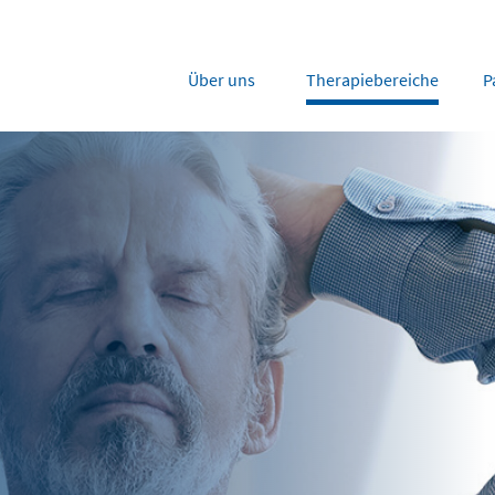
Über uns
Therapiebereiche
P
rope
Middle East
tria
Portugal
Saudi Arabia
NL
FR
gium
Russia
nce
Spain
DE
FR
many
Switzerland
y
Nordics
herlands
UK and Ireland