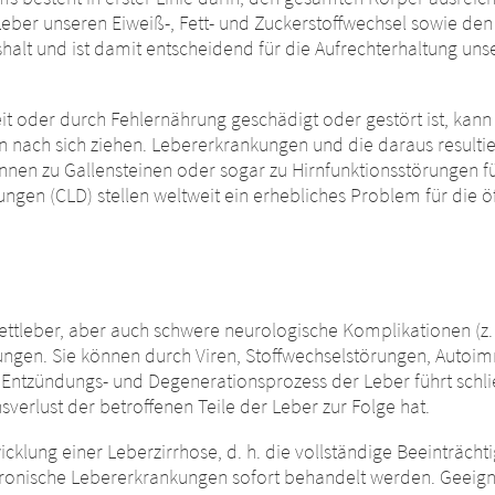
 nun diese Website. Die Inhalte der folgenden Websites, die vo
Leber unseren Eiweiß-, Fett- und Zuckerstoffwechsel sowie den
schaft oder einem anderen verbundenen Unternehmen betrie
halt und ist damit entscheidend für die Aufrechterhaltung uns
Bezüglich der Inhalte der folgenden Website und der dort eing
er Website eingerichtete Hyperlinks zu anderen Websites unte
stria GmbH keinerlei Kontrollmöglichkeiten. Die Merz Pharm
 Bestimmungen des Landes, in dem die Website betrieben wird
t oder durch Fehlernährung geschädigt oder gestört ist, kann
ser Websites oder die Folgen ihrer Nutzung durch Besucher*inne
ia GmbH übernimmt keinerlei Verantwortung für die Inhalte d
 nach sich ziehen. Lebererkrankungen und die daraus resulti
halte auf den verlinkten Websites zu unterrichten.
 für die Folgen ihrer Nutzung durch Besucher*innen. Wir bitte
nen zu Gallensteinen oder sogar zu Hirnfunktionsstörungen f
ich über rechtswidrige Inhalte auf den verlinkten Websites zu u
gen (CLD) stellen weltweit ein erhebliches Problem für die öf
NUE TO
URL
Fettleber, aber auch schwere neurologische Komplikationen (z.
ungen. Sie können durch Viren, Stoffwechselstörungen, Autoi
 Entzündungs- und Degenerationsprozess der Leber führt schlie
erlust der betroffenen Teile der Leber zur Folge hat.
klung einer Leberzirrhose, d. h. die vollständige Beeinträcht
hronische Lebererkrankungen sofort behandelt werden. Geei