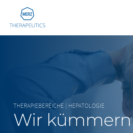
Go to Homepage
Global
Eu
Aus
Bel
Fra
Ger
THERAPIEBEREICHE
|
HEPATOLOGIE
Ital
Wir kümmern
Net