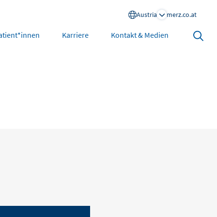
Austria
merz.co.at
Search
atient*innen
Karriere
Kontakt & Medien
open
North America
United States