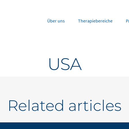
Über uns
Therapiebereiche
P
rope
Middle East
USA
tria
Portugal
Saudi Arabia
NL
FR
gium
Russia
nce
Spain
DE
FR
many
Switzerland
Related articles
y
Nordics
herlands
UK and Ireland