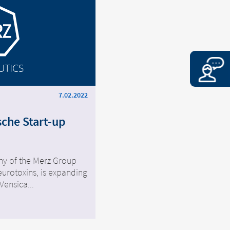
n der
7.02.2022
ben werden,
erichteten Hyperlinks zu anderen
rliegen den
sche Start-up
a Austria GmbH übernimmt keine
. Die Merz
n. Wir bitten Sie jedoch, uns
ieser
n Sie jedoch,
ny of the Merz Group
nterrichten.
neurotoxins, is expanding
CONTINUE TO
URL
Vensica...