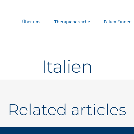
Über uns
Therapiebereiche
Patient*innen
rope
Middle East
Italien
tria
Portugal
Saudi Arabia
NL
FR
gium
Russia
nce
Spain
DE
FR
many
Switzerland
Related articles
y
Nordics
herlands
UK and Ireland