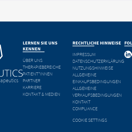
LERNEN SIE UNS
RECHTLICHE HINWEISE
FO
KENNEN
IMPRESSUM
ÜBER UNS
DATENSCHUTZERKLÄRUNG
THERAPIEBEREICHE
NUTZUNGSHINWEISE
PATIENT*INNEN
ALLGEMEINE
apeutics
PARTNER
EINKAUFSBEDINGUNGEN
KARRIERE
ALLGEMEINE
KONTAKT & MEDIEN
VERKAUFSBEDINGUNGEN
KONTAKT
COMPLIANCE
COOKIE SETTINGS