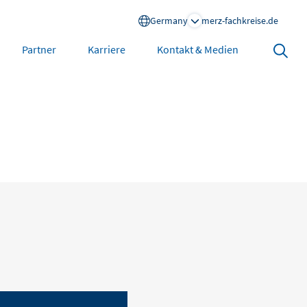
Germany
merz-fachkreise.de
Search
Partner
Karriere
Kontakt & Medien
open
North America
United States