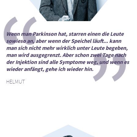
“
durch Besuchende. Wir bitten Sie jedoch, uns
die Inhalte dieser Websites oder für die
unverzüglich über rechtswidrige Inhalte auf
Folgen ihrer Nutzung durch
den verlinkten Websites zu unterrichten.
Besuchende. Wir bitten Sie jedoch, uns
unverzüglich über rechtswidrige Inhalte
EXIT
”
auf den verlinkten Websites zu
Wenn man Parkinson hat, starren einen die Leute
CONTINUE TO
URL
unterrichten.
sowieso an, aber wenn der Speichel läuft... kann
man sich nicht mehr wirklich unter Leute begeben,
CONTINUE TO
URL
man wird ausgegrenzt. Aber schon zwei Tage nach
der Injektion sind alle Symptome weg, und wenn es
wieder anfängt, gehe ich wieder hin.
HELMUT