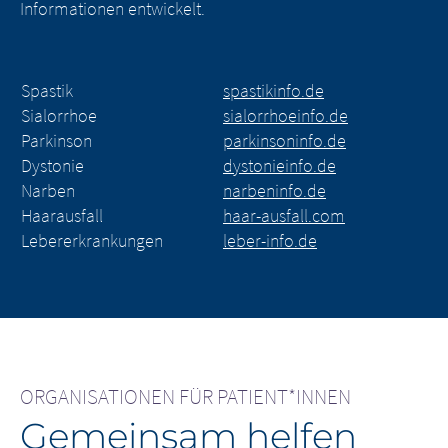
Informationen entwickelt.
Spastik
spastikinfo.de
Sialorrhoe
sialorrhoeinfo.de
Parkinson
parkinsoninfo.de
Dystonie
dystonieinfo.de
Narben
narbeninfo.de
Haarausfall
haar-ausfall.com
Lebererkrankungen
leber-info.de
ORGANISATIONEN FÜR PATIENT*INNEN
Gemeinsam helfen