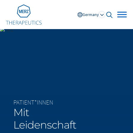
Go to Homepage
Germany
open sear
Global
Europe
Austria
Portugal
NL
FR
Belgium
Russia
PATIENT*INNEN
France
Spain
Mit
DE
FR
Germany
Switzerland
Italy
Nordics
Leidenschaft
Netherlands
UK and Ireland