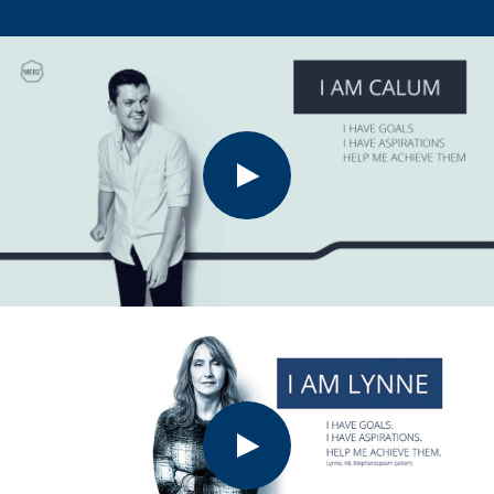
Calum
Calum ist von Zerebralparese betroffen. Er spricht
darüber, wie wichtig es ist, sich trotz seiner spastischen
Bewegungseinschränkung selbst zu akzeptieren.
Lynne
Lynne, die an Dystonie (Blepharospasmus) leidet, und
ihr Partner erzählen von ihrem langen Weg zu einer