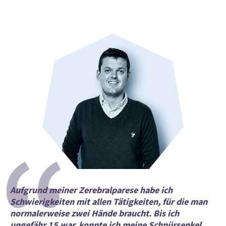
“
Aufgrund meiner Zerebralparese habe ich
Schwierigkeiten mit allen Tätigkeiten, für die man
normalerweise zwei Hände braucht. Bis ich
ungefähr 15 war, konnte ich meine Schnürsenkel